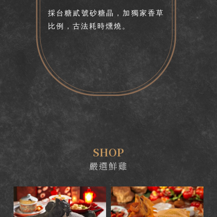
採台糖貳號砂糖晶，加獨家香草
比例，古法耗時燻燒。
SHOP
嚴選鮮雞