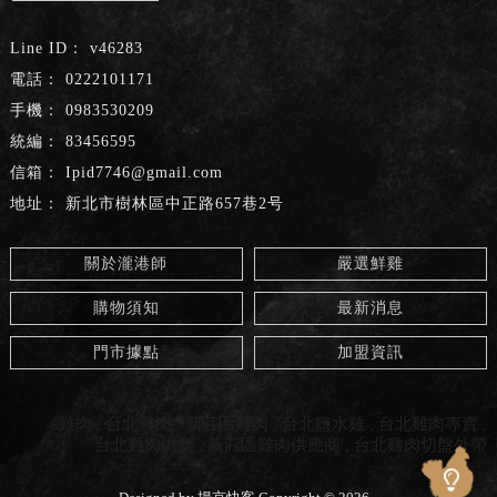
v46283
0222101171
0983530209
83456595
Ipid7746@gmail.com
新北市樹林區中正路657巷2号
關於瀧港師
嚴選鮮雞
購物須知
最新消息
門市據點
加盟資訊
雞肉
台北雞肉
新莊區雞肉
台北鹽水雞
台北雞肉專賣
台北雞肉供應
新莊區雞肉供應商
台北雞肉切盤外帶