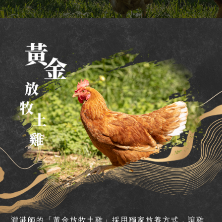
瀧港師的「黃金放牧土雞」採用獨家放養方式，讓雞