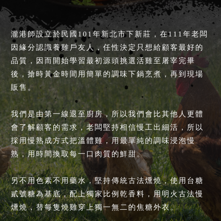
瀧港師設立於民國101年新北市下新莊，在111年老闆
因緣分認識養雞戶友人，任性決定只想給顧客最好的
品質，因而開始學習最初源頭挑選活雞至屠宰完畢
後，搶時黃金時間用簡單的調味下鍋烹煮，再到現場
販售。
我們是由第一線退至廚房，所以我們會比其他人更體
會了解顧客的需求，老闆堅持相信慢工出細活，所以
採用慢熟成方式把溫體雞，用最單純的調味浸泡慢
熟，用時間換取每一口肉質的鮮甜。
另不用色素不用藥水，堅持傳統古法燻燒，使用台糖
貳號糖為基底，配上獨家比例乾香料，用明火古法慢
燻燒，替每隻燒雞穿上獨一無二的焦糖外衣。