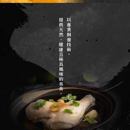
雞肉
提供天然、健康且極具風味的美食。
以專業飼養技術，
台北雞肉
新莊區雞肉
三重區雞肉
雞肉大盤商