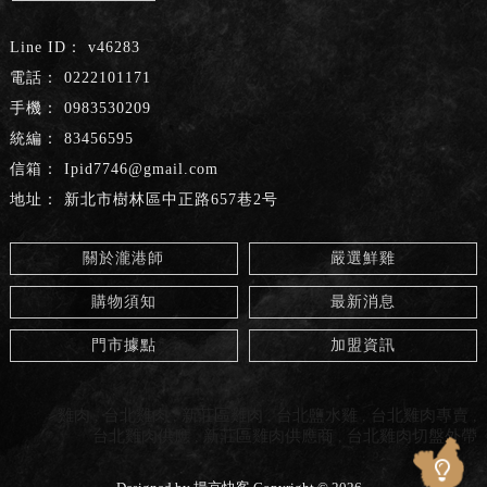
v46283
0222101171
0983530209
83456595
Ipid7746@gmail.com
新北市樹林區中正路657巷2号
關於瀧港師
嚴選鮮雞
購物須知
最新消息
門市據點
加盟資訊
雞肉
台北雞肉
新莊區雞肉
台北鹽水雞
台北雞肉專賣
台北雞肉供應
新莊區雞肉供應商
台北雞肉切盤外帶