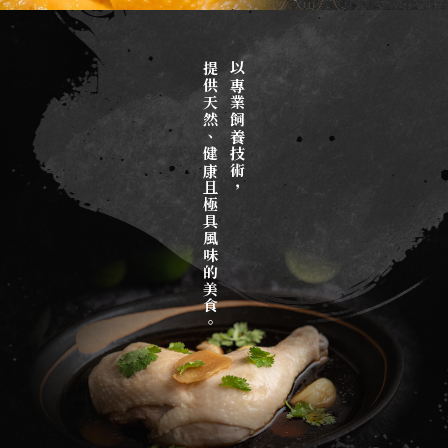
雞肉
提供天然、健康且極具風味的美食。
以專業飼養技術，
台北雞肉
新莊區雞肉
三重區雞肉
雞肉大盤商