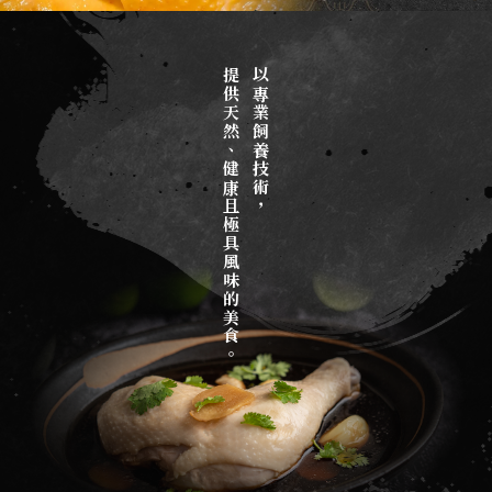
雞肉
提供天然、健康且極具風味的美食。
以專業飼養技術，
台北雞肉
新莊區雞肉
三重區雞肉
雞肉大盤商