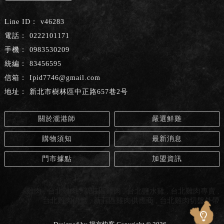
v46283
0222101171
0983530209
83456595
Ipid7746@gmail.com
新北市樹林區中正路657巷2号
關於瀧港師
嚴選鮮雞
購物須知
最新消息
門市據點
加盟資訊
雞肉
台北雞肉
新莊區雞肉
台北鹽水雞
台北雞肉專賣
台北雞肉供應
新莊區雞肉供應商
台北雞肉切盤外帶